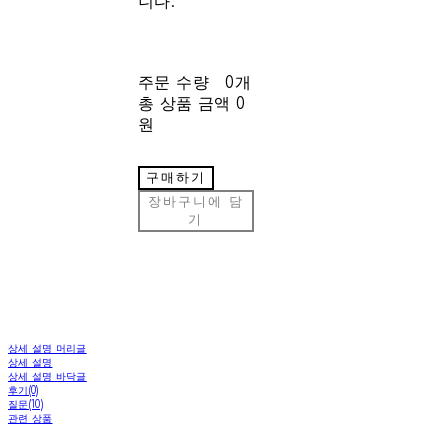
니다.
주문 수량
0개
총 상품 금액
0
원
구매하기
장바구니에 담
기
상세 설명 머리글
상세 설명
상세 설명 바닥글
후기(0)
질문(10)
관련 상품