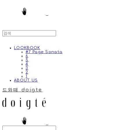
LOOKBOOK
#7 Page Sonata
6
5
4
3
2
1
ABOUT US
드와떼 doigte