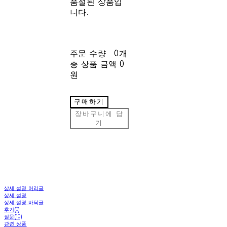
품절된 상품입
니다.
주문 수량
0개
총 상품 금액
0
원
구매하기
장바구니에 담
기
상세 설명 머리글
상세 설명
상세 설명 바닥글
후기(0)
질문(10)
관련 상품