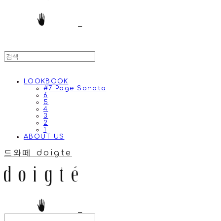
LOOKBOOK
#7 Page Sonata
6
5
4
3
2
1
ABOUT US
드와떼 doigte