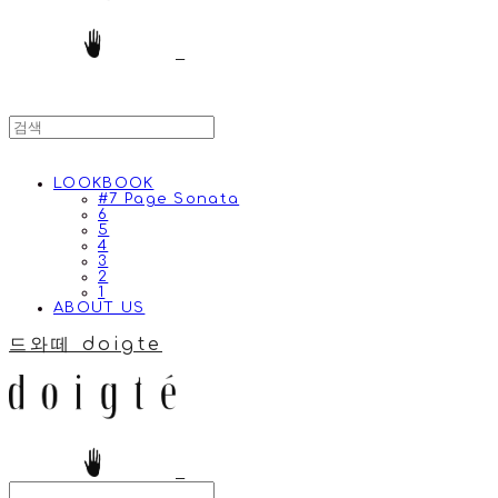
LOOKBOOK
#7 Page Sonata
6
5
4
3
2
1
ABOUT US
드와떼 doigte