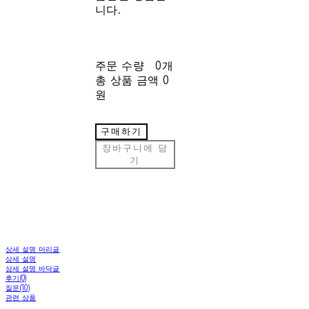
니다.
주문 수량
0개
총 상품 금액
0
원
구매하기
장바구니에 담
기
상세 설명 머리글
상세 설명
상세 설명 바닥글
후기(0)
질문(10)
관련 상품