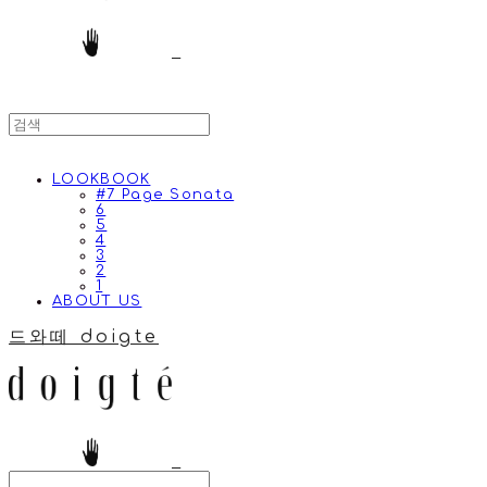
LOOKBOOK
#7 Page Sonata
6
5
4
3
2
1
ABOUT US
드와떼 doigte