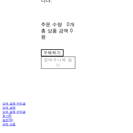
니다.
주문 수량
0개
총 상품 금액
0
원
구매하기
장바구니에 담
기
상세 설명 머리글
상세 설명
상세 설명 바닥글
후기(0)
질문(10)
관련 상품