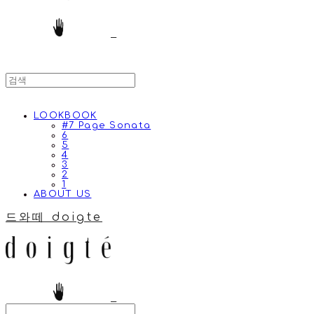
LOOKBOOK
#7 Page Sonata
6
5
4
3
2
1
ABOUT US
드와떼 doigte