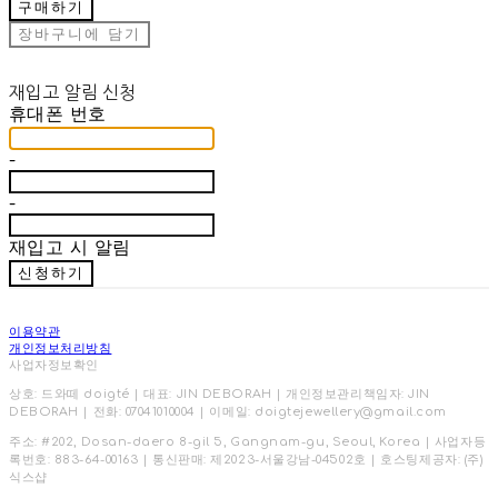
구매하기
장바구니에 담기
재입고 알림 신청
휴대폰 번호
-
-
재입고 시 알림
신청하기
이용약관
개인정보처리방침
사업자정보확인
상호: 드와떼 doigté | 대표: JIN DEBORAH | 개인정보관리책임자: JIN
DEBORAH | 전화: 07041010004 | 이메일: doigtejewellery@gmail.com
주소: #202, Dosan-daero 8-gil 5, Gangnam-gu, Seoul, Korea | 사업자등
록번호:
883-64-00163
| 통신판매:
제2023-서울강남-04502호
| 호스팅제공자: (주)
식스샵