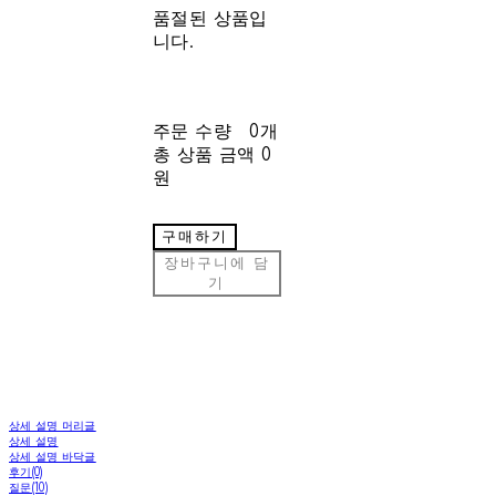
품절된 상품입
니다.
주문 수량
0개
총 상품 금액
0
원
구매하기
장바구니에 담
기
상세 설명 머리글
상세 설명
상세 설명 바닥글
후기(0)
질문(10)