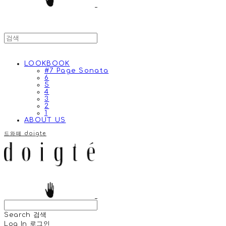
LOOKBOOK
#7 Page Sonata
6
5
4
3
2
1
ABOUT US
드와떼 doigte
Search
검색
Log In
로그인