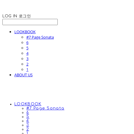
LOG IN
로그인
LOOKBOOK
#7 Page Sonata
6
5
4
3
2
1
ABOUT US
LOOKBOOK
#7 Page Sonata
6
5
4
3
2
1