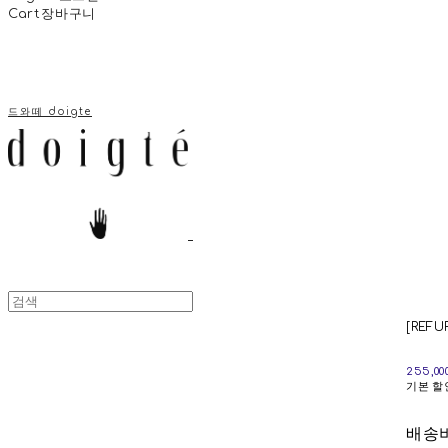
Cart
장바구니
드와떼 doigte
[REFU
255,0
기본 할
배송