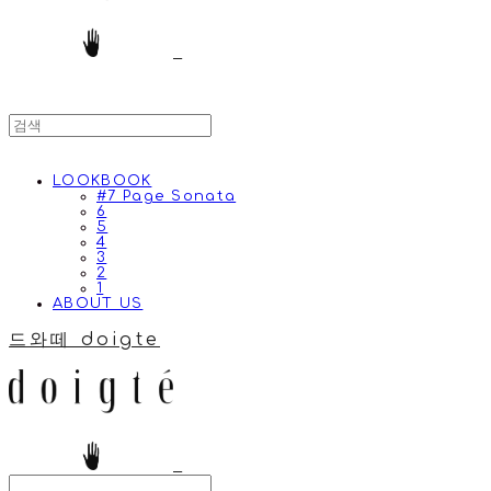
LOOKBOOK
#7 Page Sonata
6
5
4
3
2
1
ABOUT US
드와떼 doigte