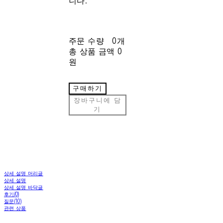
니다.
주문 수량
0개
총 상품 금액
0
원
구매하기
장바구니에 담
기
상세 설명 머리글
상세 설명
상세 설명 바닥글
후기(0)
질문(10)
관련 상품